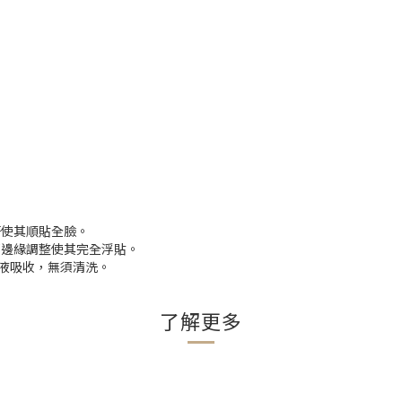
著使其順貼全臉。
部邊緣調整使其完全浮貼。
華液吸收，無須清洗。
了解更多