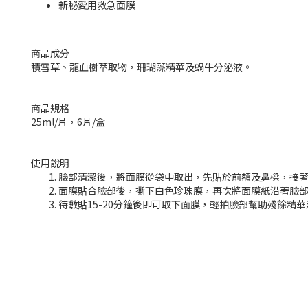
新秘愛用救急面膜
商品成分
積雪草、龍血樹萃取物，珊瑚藻精華及蝸牛分泌液。
商品規格
25ml/片，6片/盒
使用說明
臉部清潔後，將面膜從袋中取出，先貼於前額及鼻樑，接
面膜貼合臉部後，撕下白色珍珠膜，再次將面膜紙沿著臉
待敷貼15-20分鐘後即可取下面膜，輕拍臉部幫助殘餘精