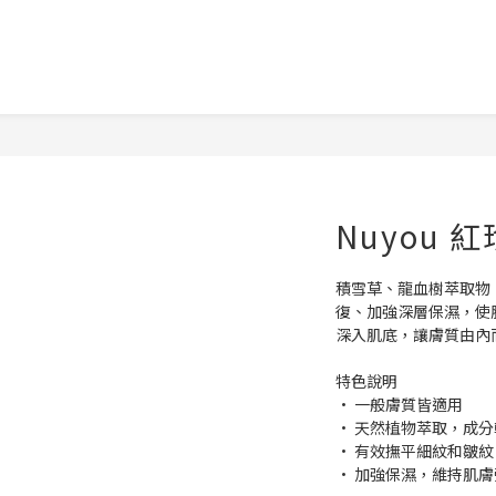
Nuyou
積雪草、龍血樹萃取物
復、加強深層保濕，使
深入肌底，讓膚質由內
特色說明
• 一般膚質皆適用
• 天然植物萃取，成
• 有效撫平細紋和皺
• 加強保濕，維持肌