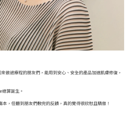
前來做過療程的朋友們，能用到安心、安全的產品加速肌膚修復，
e總算誕生。
然傷本，但聽到朋友們敷完的反饋，真的覺得很欣慰且驕傲！