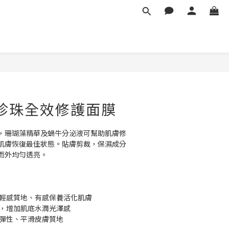
 紅珍珠全效修護面膜
，珊瑚藻精華及蝸牛分泌液可幫助肌膚修
肌膚恢復最佳狀態。貼膚剪裁，保濕成分
而外均勻透亮。
分輕感質地、有感保養活化肌膚
紋，增加肌底水潤光澤感
膚彈性、平滑皮膚質地