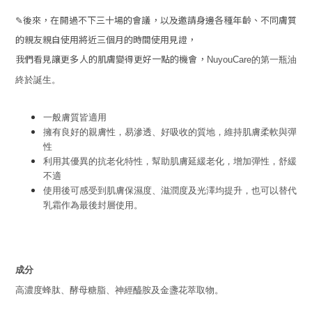
✎後來，在開過不下三十場的會議，以及邀請身邊各種年齡、不同膚質
的親友親自使用將近三個月的時間使用見證，
我們看見讓更多人的肌膚變得更好一點的機會，
NuyouCare的第一瓶油
終於誕生。
一般膚質皆適用
擁有良好的親膚性，易滲透、好吸收的質地，維持肌膚柔軟與彈
性
利用其優異的抗老化特性，幫助肌膚延緩老化，增加彈性，舒緩
不適
使用後可感受到肌膚保濕度、滋潤度及光澤均提升，也可以替代
乳霜作為最後封層使用。
成分
高濃度蜂肽、酵母糖脂、神經醯胺及金盞花萃取物。