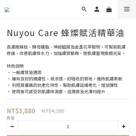
Nuyou Care 蜂燦賦活精華油
高濃度蜂肽、酵母糖脂、神經醯胺及金盞花萃取物。可幫助肌膚
修復，改善肌膚保水力，加強膚質緊緻，使肌膚重現煥顏光采。
特色說明
• 一般膚質皆適用
• 擁有良好的親膚性，易滲透、好吸收的質地，維持肌膚柔軟
• 利用其優異的抗老化特性，幫助肌膚延緩老化，增加彈性
• 使用後可感受到肌膚保濕度、滋潤度及光澤均提升
NT$3,880
NT$4,280
數量