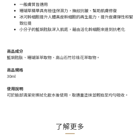
一般膚質皆適用
珊瑚草精華具有極佳保濕力，撫紋抗皺、幫助肌膚修復
冰河幹細胞提升人體真皮幹細胞的再生能力，提升皮膚彈性和緊
致拉提
小分子的藍銅胜肽深入肌底，藉由活化幹細胞來達到抗老化
商品成分
藍銅胜肽、珊瑚藻萃取物、高山石竹珍珠花萃取物。
商品規格
30ml
使用說明
可於臉部清潔完擦拭化妝水後使用，取適量塗抹並輕拍至均勻吸收。
了解更多