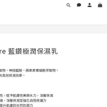
Care 藍鑽極潤保濕乳
取物、神經醯胺、蘋果果實細胞萃取物。
有高效保濕效果。
透亮，賦予肌膚完美鎖水力，深層保濕
環繞，深層保濕並強化自我保護力
能提升肌膚的天然防禦力