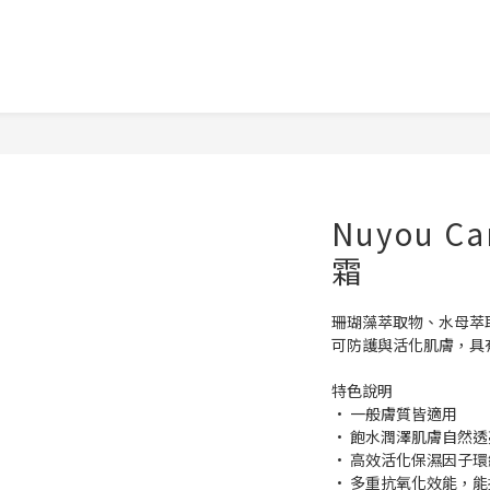
Nuyou 
霜
珊瑚藻萃取物、水母萃
可防護與活化肌膚，具
特色說明
• 一般膚質皆適用
• 飽水潤澤肌膚自然
• 高效活化保濕因子
• 多重抗氧化效能，