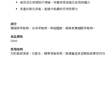
高效活化保濕因子環繞，深層保濕並強化自我保護力
多重抗氧化效能，能提升肌膚的天然防禦力
成分
珊瑚藻萃取物、水母萃取物、神經醯胺、蘋果果實細胞萃取物。
商品規格
50ml
使用說明
可於臉部清潔，化妝水、精華液後使用，取適量塗抹並輕拍按摩至均勻